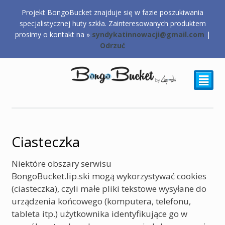
Projekt BongoBucket znajduje się w fazie poszukiwania
0,00
zł
specjalistycznej huty szkła. Zainteresowanych produktem
prosimy o kontakt na »
syndykatinnowacji@gmail.com
|
Odrzuć
²
Ciasteczka
Niektóre obszary serwisu
BongoBucket.lip.ski mogą wykorzystywać cookies
(ciasteczka), czyli małe pliki tekstowe wysyłane do
urządzenia końcowego (komputera, telefonu,
tableta itp.) użytkownika identyfikujące go w